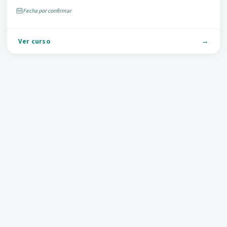
Fecha por confirmar
Ver curso
TRANSVERSAL
ANÁLISIS DE DATOS Y VINCULACIÓN DE BBDD CON
EXCEL (IFCT184PO)
30 h
Online
Gratuito