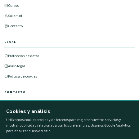
Cursos
Solicitud
Contacto
LEGAL
Protección de datos
Aviso legal
Política de cookies
CONTACTO
677 491 100
Cookies y análisis
info@formacionestatal.com
Utilizamos cookies propias y de terceros para mejorar nuestros servicios y
mostrar publicidad relacionada con tus preferencias. Usamos Google Analytics
para analizar el uso del sitio.