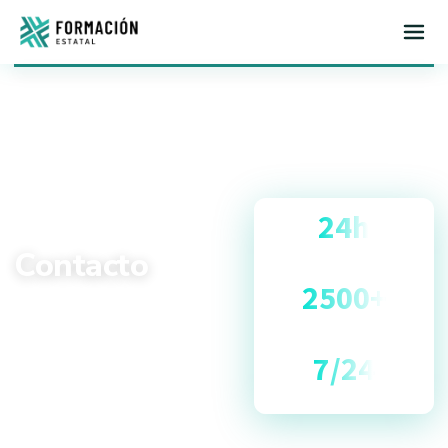
Inicio
Estamos aquí para
24h
ayudarte
TIEMPO DE RESPUESTA
Contacto
2500+
Ponte en contacto con
USUARIOS SATISFECHOS
nosotros para resolver
7/24
todas tus dudas sobre
cursos, inscripción y
SOPORTE ACTIVO
disponibilidad.