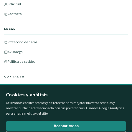
Solicitud
Contacto
LEGAL
Protección de datos
Aviso legal
Política de cookies
CONTACTO
677 491 100
Cookies y análisis
info@formacionestatal.com
Utilizamos cookies propias y de terceros para mejorar nuestros servicios y
mostrar publicidad relacionada con tus preferencias. Usamos Google Analytics
para analizar el uso del sitio.
Aceptar todas