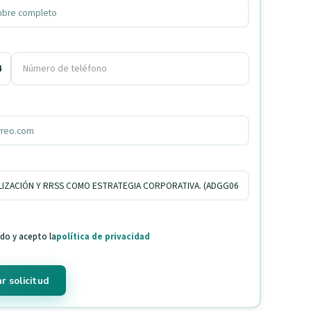
4
ído y acepto la
política de privacidad
r solicitud