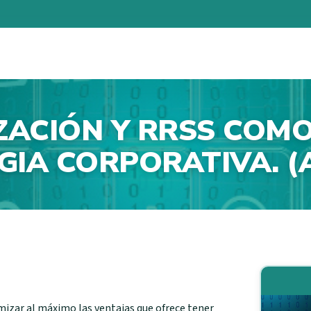
IZACIÓN Y RRSS COM
GIA CORPORATIVA. (
mizar al máximo las ventajas que ofrece tener