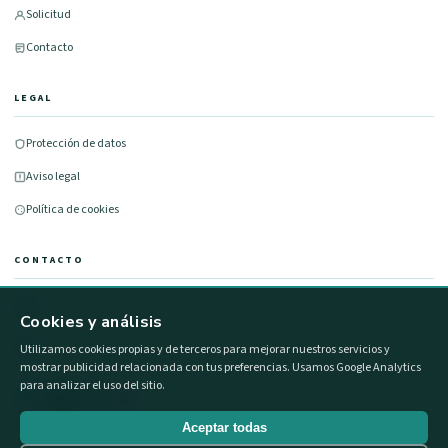
Solicitud
Contacto
LEGAL
Protección de datos
Aviso legal
Política de cookies
CONTACTO
677 491 100
Cookies y análisis
info@formacionestatal.com
Utilizamos cookies propias y de terceros para mejorar nuestros servicios y
mostrar publicidad relacionada con tus preferencias. Usamos Google Analytics
para analizar el uso del sitio.
Aceptar todas