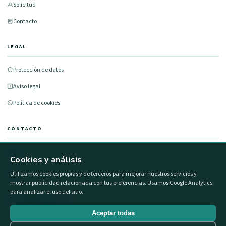
Solicitud
Contacto
LEGAL
Protección de datos
Aviso legal
Política de cookies
CONTACTO
677 491 100
Cookies y análisis
info@formacionestatal.com
Utilizamos cookies propias y de terceros para mejorar nuestros servicios y
mostrar publicidad relacionada con tus preferencias. Usamos Google Analytics
para analizar el uso del sitio.
Aceptar todas