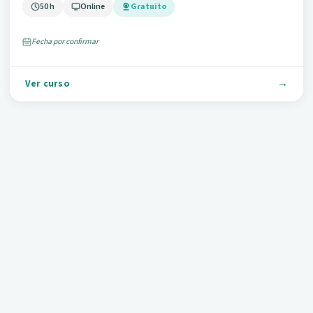
50 h
Online
Gratuito
Fecha por confirmar
Ver curso
HOSTELERIA
COCINA ITALIANA (HOTR0041)
65 h
Online
Gratuito