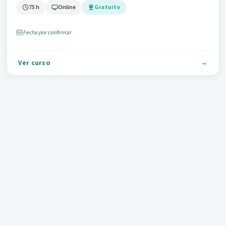
75 h
Online
Gratuito
Fecha por confirmar
Ver curso
HOSTELERIA
INNOVACIÓN EN LAS TÉCNICAS Y PROCEDIMIENTOS
DE LIMPIEZA EN ALOJAMIENTOS DERIVADAS DEL
COVID-19 (HOTA02)