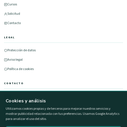
Cursos
Solicitud
Contacto
LEGAL
Protección de datos
Aviso legal
Política de cookies
CONTACTO
677 491 100
Cookies y análisis
info@formacionestatal.com
Utilizamos cookies propias y de terceros para mejorar nuestros servicios y
mostrar publicidad relacionada con tus preferencias. Usamos Google Analytics
para analizar el uso del sitio.